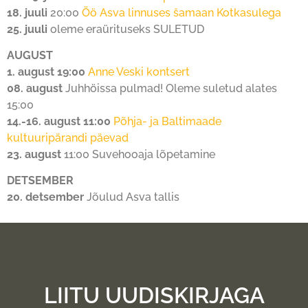
18. juuli
20:00
Öö Asva linnuses šamaan Kotkasulega
25. juuli
oleme eraürituseks SULETUD
AUGUST
1. august 19:00
Anne Veski kontsert
08. august
Juhhöissa pulmad! Oleme suletud alates
15:00
14.-16. august 11:00
Põhja- ja Baltimaade
kultuuripärandi päevad
23. august
11:00 Suvehooaja lõpetamine
DETSEMBER
20. detsember
Jõulud Asva tallis
LIITU UUDISKIRJAGA