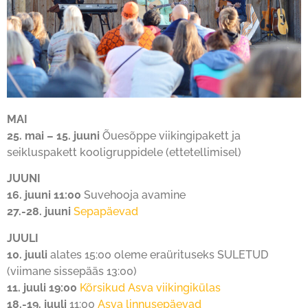
MAI
25. mai – 15. juuni
Õuesõppe viikingipakett ja
seikluspakett kooligruppidele (ettetellimisel)
JUUNI
16. juuni 11:00
Suvehooja avamine
27.-28. juuni
Sepapäevad
JUULI
10. juuli
alates 15:00 oleme eraürituseks SULETUD
(viimane sissepääs 13:00)
11. juuli 19:00
Kõrsikud Asva viikingikülas
18.-19. juuli
11:00
Asva linnusepäevad